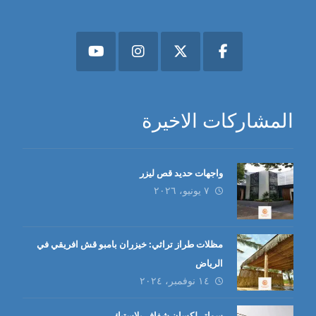
المشاركات الاخيرة
واجهات حديد قص ليزر
٧ يونيو، ٢٠٢٦
مظلات طراز تراثي: خيزران بامبو قش افريقي في
الرياض
١٤ نوفمبر، ٢٠٢٤
سواتر لكسان شفاف بلاستيك