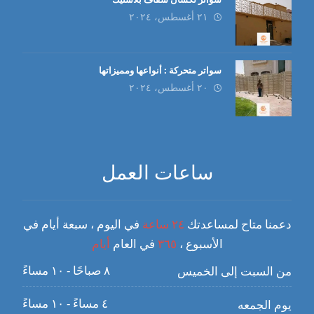
٢١ أغسطس، ٢٠٢٤
سواتر متحركة : أنواعها ومميزاتها
٢٠ أغسطس، ٢٠٢٤
ساعات العمل
دعمنا متاح لمساعدتك
٢٤ ساعة
في اليوم ، سبعة أيام في
الأسبوع ،
٣٦٥
في العام
أيام
٨ صباحًا - ١٠ مساءً
من السبت إلى الخميس
٤ مساءً - ١٠ مساءً
يوم الجمعه