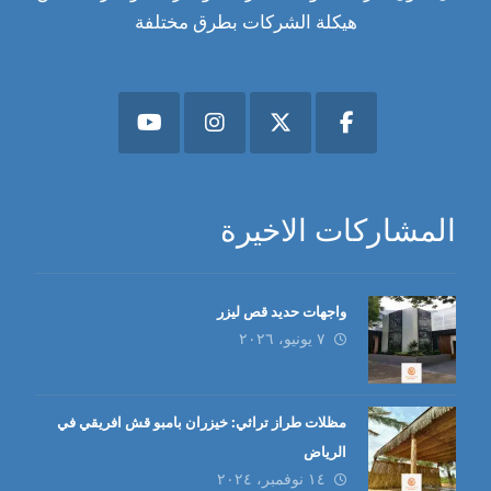
هيكلة الشركات بطرق مختلفة
المشاركات الاخيرة
واجهات حديد قص ليزر
٧ يونيو، ٢٠٢٦
مظلات طراز تراثي: خيزران بامبو قش افريقي في
الرياض
١٤ نوفمبر، ٢٠٢٤