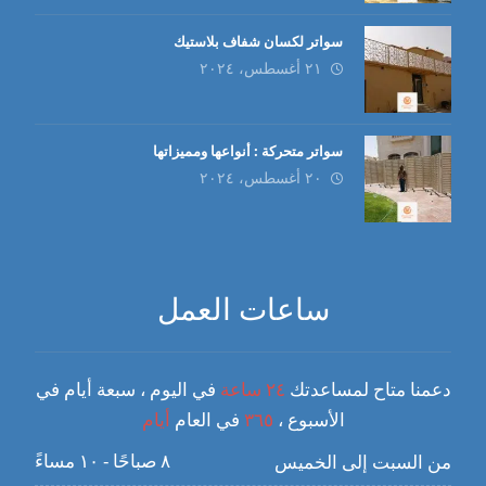
سواتر لكسان شفاف بلاستيك
٢١ أغسطس، ٢٠٢٤
سواتر متحركة : أنواعها ومميزاتها
٢٠ أغسطس، ٢٠٢٤
ساعات العمل
دعمنا متاح لمساعدتك
٢٤ ساعة
في اليوم ، سبعة أيام في
الأسبوع ،
٣٦٥
في العام
أيام
٨ صباحًا - ١٠ مساءً
من السبت إلى الخميس