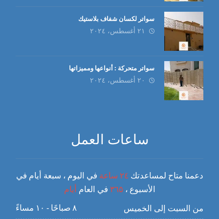
سواتر لكسان شفاف بلاستيك
٢١ أغسطس، ٢٠٢٤
سواتر متحركة : أنواعها ومميزاتها
٢٠ أغسطس، ٢٠٢٤
ساعات العمل
دعمنا متاح لمساعدتك
٢٤ ساعة
في اليوم ، سبعة أيام في
الأسبوع ،
٣٦٥
في العام
أيام
٨ صباحًا - ١٠ مساءً
من السبت إلى الخميس