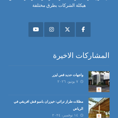
هيكلة الشركات بطرق مختلفة
المشاركات الاخيرة
واجهات حديد قص ليزر
٧ يونيو، ٢٠٢٦
مظلات طراز تراثي: خيزران بامبو قش افريقي في
الرياض
١٤ نوفمبر، ٢٠٢٤