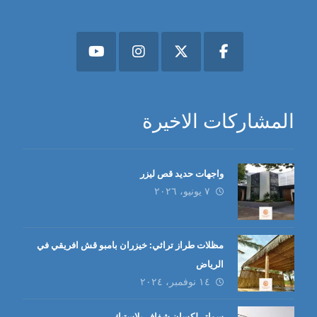
المشاركات الاخيرة
واجهات حديد قص ليزر
٧ يونيو، ٢٠٢٦
مظلات طراز تراثي: خيزران بامبو قش افريقي في
الرياض
١٤ نوفمبر، ٢٠٢٤
سواتر لكسان شفاف بلاستيك