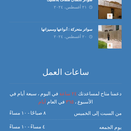
٢١ أغسطس، ٢٠٢٤
سواتر متحركة : أنواعها ومميزاتها
٢٠ أغسطس، ٢٠٢٤
ساعات العمل
دعمنا متاح لمساعدتك
٢٤ ساعة
في اليوم ، سبعة أيام في
الأسبوع ،
٣٦٥
في العام
أيام
٨ صباحًا - ١٠ مساءً
من السبت إلى الخميس
٤ مساءً - ١٠ مساءً
يوم الجمعه